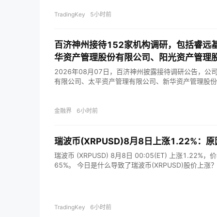
报显示公司AI业务正在加速商业化，收入增长和盈利能
示，Palantir第二季度营收达到19.4亿美元，同比增
TradingKey
5小时前
亿美元；调整后每股收益达到0.41美元，高于市场预期
入指引上调至81.5亿—81.58亿美元，较此前预期
场仍然是Palantir增长的主要来源。第二季度，公司
百济神州接待152家机构调研，包括睿远
约15.7亿美元。其中，美国商业收入同比增长149%，
华资产管理股份有限公司、阳光资产管理
户对于Palantir人工智能平台的需求持续扩大。与
90%，达到8.09亿美元，国防、政府数据
2026年08月07日，百济神州披露接待调研公告，公
有限公司、太平资产管理有限公司、新华资产管理股份
限公司、中国人寿养老保险股份有限公司、中金公司等1
8235）股价报299.33元，较前
金融界
6小时前
瑞波币(XRPUSD)8月8日上涨1.22%：
瑞波币 (XRPUSD) 8月8日 00:05(ET) 上涨1.22
65%。 今日是什么导致了瑞波币(XRPUSD)股价上涨
的持续流入，这主要受到Ripple支付生态系统的成
的作用所推动。有关Ripple与主要区域金融机构建
投资者情绪，这些机构利用按需流动性（ODL）来促
资产提供了结构性买盘支撑，使其区别于纯粹的投机性
TradingKey
6小时前
市场参与者消化网络吞吐量增加以及XRP Ledger