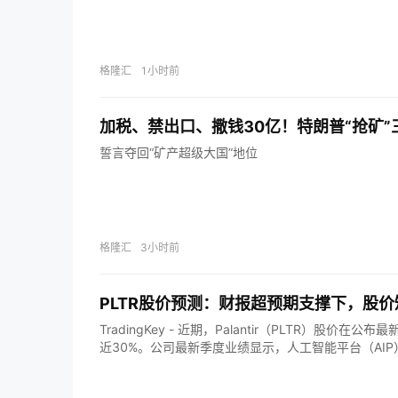
格隆汇
1小时前
加税、禁出口、撒钱30亿！特朗普“抢矿”
誓言夺回“矿产超级大国”地位
格隆汇
3小时前
PLTR股价预测：财报超预期支撑下，股价
TradingKey - 近期，Palantir（PLTR）股价
近30%。公司最新季度业绩显示，人工智能平台（AI
府业务均保持高速增长，同时公司上调全年收入指引，
增长前景的预期。 PLTR股价为什么上涨？ Palant