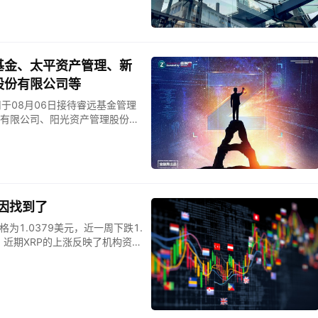
力均超过市场预期。 最新财报显
长约93%，高于分析师预期的18.1
的0.34美元。公司同时将全年收
明显提高。 从业务结构来看，美国市
美国收入同比增长超过100%，达到
基金、太平资产管理、新
达到约7.64亿美元，显示企业客
股份有限公司等
此同时，美国政府业务收入同比增长约
司于08月06日接待睿远基金管理
有限公司、阳光资产管理股份有
52家机构调研。百济神州（68
原因找到了
%，价格为1.0379美元，近一周下跌1.
？ 近期XRP的上涨反映了机构资金
熟以及其在全球跨境结算中不断扩大
立新战略合作伙伴关系的报道提振了
进实时清算。这种基本面效用为该
市场波动。日内波动表明，随着
在机构代币化项目中采用率上升的影