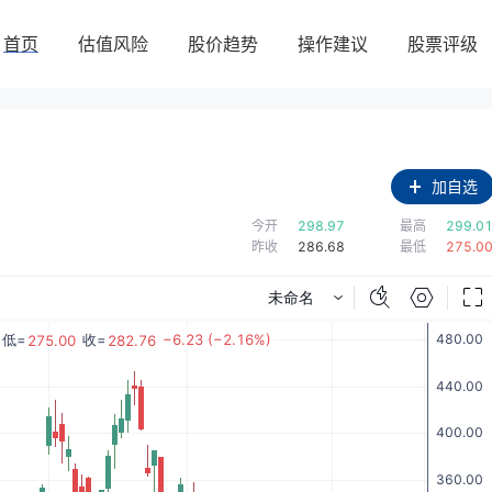
首页
估值风险
股价趋势
操作建议
股票评级
加自选
今开
298.97
最高
299.0
昨收
286.68
最低
275.0