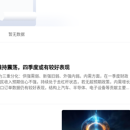
暂无数据
维持震荡，四季度或有较好表现
现为三重分化：供强需弱、新强旧弱、外强内弱。内需方面，在一季度财政
民收入预期信心不强，持续处于去杠杆状态，若无超预期政策，内需增长
口订单数据仍有较好表现，结构上汽车、半导体、电子设备等贡献主要增
背景下，下半年出口大概率可维持韧性。但新经济的企业优先通过股权融
制造业带来的信贷收缩，形成“生产强、信用弱”的特殊格局。通胀层面，
点，四季度随油价回落、基数效应的影响逐步下行。PPI与CPI剪刀差持续
居民消费疲软导致企业无法向下转嫁成本，当前输入性通胀难以触发货币
“价格型”转型阶段，兴业基金研判表示，下半年政策兼顾稳增长、防通胀、防
性投放以中短期工具组合为主，长期的准