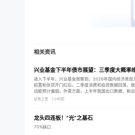
相关资讯
兴业基金下半年债市展望：三季度大概率
进入下半年，兴业基金观察到，2026年国内经济表
前置和信贷开门红后，二季度消费和投资数据回落，居
动能预计偏弱。外需方面，上半年我国出口数据、新出
量，在我国制造业转型升级、全球高科技产业需求高增
证券之星
1小时前
资，对银行中长期信贷拉动偏弱，无法对冲地产、传统
本轮PPI上行周期弱于历史，预计三季度达到阶段性高
走阔，制约通胀传导的核心矛盾在于上下游议价失衡，
龙头四连板！“光”之基石
收紧。 货币政策方面，目前整体正处于 “数量型”向
70%缺口
空转等多元目标，市场流动性预计维持合理充裕。流动