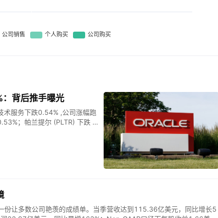
4%：背后推手曝光
息技术服务下跌0.54% ,公司涨幅跑
3%；帕兰提尔 (PLTR) 下跌 1.
么导致了甲骨文(ORCL)股价下跌？ 由
甲骨文目前正承受下行压力。机
号为未来的利率走向带来了新的
观层面的转变往往会导致估值倍
公司长期战略核心部分的情况
基础设施（Oracle Cloud
管该公司已成功将自身塑造成人工智能生
境
性的担忧正在显现。如果关键硬
出了一份让多数公司艳羡的成绩单。当季营收达到115.36亿美元，同比增长5
得更加谨慎，目前赋予该公司云