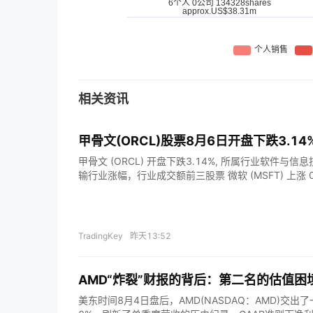
相关资讯
甲骨文(ORCL)股票8月6日开盘下跌3.1
甲骨文 (ORCL) 开盘下跌3.14%, 所属行业软件与信
输行业涨幅，行业成交额前三股票 微软 (MSFT) 上涨 0.5
51%；谷歌-A (GOOGL) 下跌 0.03%。 今日是什
于整个企业软件行业正面临宏观经济预期变化的压力，
构投资者正在密切关注美联储释放的最新信号，这些信
不确定性。对于甲骨文等高增长云服务提供商而言，宏
TradingKey
昨天13:52
数面临重估，尤其是在资本密集型数据中心扩张仍是该
下。 除宏观因素外，股价的日内波动也反映出市场对甲骨文云
Infrastructure）执行情况的审视日益加深。尽
AMD“炸裂”财报的背后：第二名的估值困
态系统中的关键角色，但市场对其积压订单转化可持续
美东时间8月4日盘后，AMD(NASDAQ：AMD)交
件的交付周期持续延长，或者企业客户对云支出预算变