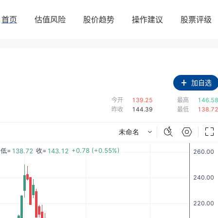
首页
估值风险
股价趋势
操作建议
股票评级
加自选
今开
139.25
最高
146.5
昨收
144.39
最低
138.7